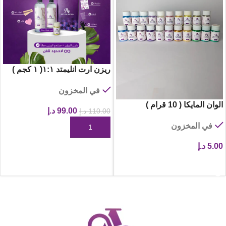
ريزن ارت انليمتد ١:١( ١ كجم )
في المخزون
الوان المايكا ( 10 قرام )
99.00
د.إ
110.00
د.إ
في المخزون
إضافة إلى السلة
5.00
د.إ
عرض المنتجات